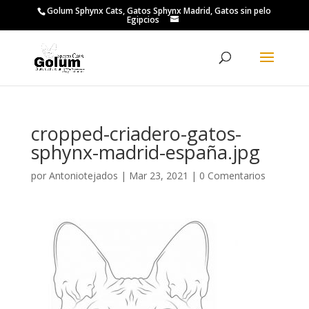
Golum Sphynx Cats, Gatos Sphynx Madrid, Gatos sin pelo
Egipcios
cropped-criadero-gatos-
sphynx-madrid-españa.jpg
por
Antoniotejados
|
Mar 23, 2021
|
0 Comentarios